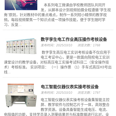
本系列电工微课由学校教师团队共同开
发，从脚本设计到视频拍摄全程遵循“学生视
角”原则，针对教材中的重点难点，制作一系列短小精悍的教学视
频。每段视频聚焦一个知识点或一项操作技能，便于学生随时学
习、反复...
数字孪生电工作业高压操作考核设备
发布时间：2025/10/10
浏览次数：1768
数字孪生高压电工实训考核设备不仅应用于
电工考证中心，更是一款面向院校电工实训
课堂设计的教学设备，对标高压电工实操考试科目二（安全操作技
术）考核标准。 实训项目： （一）操作票 （1）手车式高压H3号出
线...
电工智能仪器仪表实操考核设备
发布时间：2025/10/10
浏览次数：1797
电工智能仪器仪表实操考核设备集智能主控
屏、教学软件与控制芯片于一体，高效整合
教学资源。设备具备智能生成电压、电流、
电阻值的功能，支持学员录入测量结果并与标准数据进行比对，全