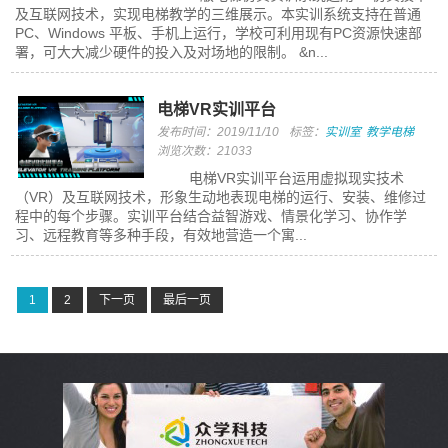
及互联网技术，实现电梯教学的三维展示。本实训系统支持在普通
PC、Windows 平板、手机上运行，学校可利用现有PC资源快速部
署，可大大减少硬件的投入及对场地的限制。 &n...
电梯VR实训平台
发布时间：2019/11/10
标签：
实训室
教学电梯
浏览次数：21033
电梯VR实训平台运用虚拟现实技术
（VR）及互联网技术，形象生动地表现电梯的运行、安装、维修过
程中的每个步骤。实训平台结合益智游戏、情景化学习、协作学
习、远程教育等多种手段，有效地营造一个寓...
1
2
下一页
最后一页