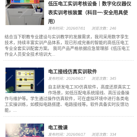
低压电工实训考核设备｜数字化仪器仪
表实训考核装置（科目一·安全用具使
用）
发布时间：2026/07/01
浏览次数：246
结合当下职教专业建设与实训教学的发展需求，我司采用数字孪生
技术，持续丰富实训产品体系，现已形成完善的智能的高低压电工
专业全套实训配套方案。 我司产品严格依据应急管理部《低压电工
作业人员安全技术培训大...
电工接线仿真实训软件
发布时间：2026/06/17
浏览次数：345
自主研发电工3D仿真软件，高度还原真实工
作场景，如低压配电系统接线、高压设备操
作与维护等。学生通过操作仿真软件，可在虚拟环境中进行各类电
工实操训练，如模拟电路搭建、电路接线等。软件具备实时反馈功
能，...
电工微课
发布时间：2026/06/17
浏览次数：334