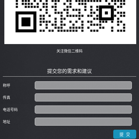
关注微信二维码
提交您的需求和建议
称呼
传真
电话号码
地址