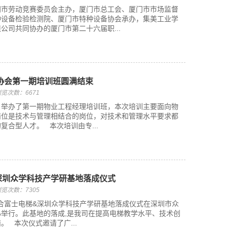
由厦门市劳动竞赛委员会主办，厦门市总工会、厦门市市场监督
种设备检验检测院、厦门市特种设备协会承办，集美工业学
公司共同协办的厦门市第二十六届职...
协会第一期培训班圆满结束
览次数：6671
21日举办了第一期物业工程经理培训班，本次培训主要面向物
岗位是技术与管理相结合的岗位，对技术和管理水平要求都
复合型人才。 本次培训由专...
深圳众学科技产学研基地落成仪式
览次数：7305
东联合富士电梯&深圳众学科技产学研基地落成仪式在深圳市众
举行。此基地的落成,是我司在提高电梯教学水平、技术创
。 本次仪式邀请了广...