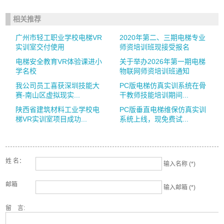
相关推荐
广州市轻工职业学校电梯VR
2020年第二、三期电梯专业
实训室交付使用
师资培训班现接受报名
电梯安全教育VR体验课进小
关于举办2026年第一期电梯
学名校
物联网师资培训班通知
我公司员工喜获深圳技能大
PC版电梯仿真实训系统在骨
赛-南山区虚拟现实...
干教师技能培训期间...
陕西省建筑材料工业学校电
PC版垂直电梯维保仿真实训
梯VR实训室项目成功...
系统上线，现免费试...
姓 名：
输入名称 (*)
邮箱
输入邮箱 (*)
留 言: