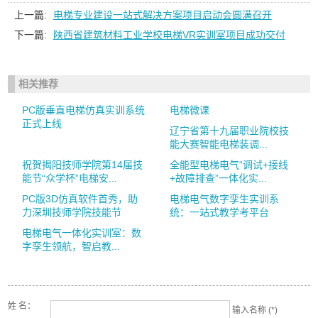
上一篇:
电梯专业建设一站式解决方案项目启动会圆满召开
下一篇:
陕西省建筑材料工业学校电梯VR实训室项目成功交付
相关推荐
PC版垂直电梯仿真实训系统
电梯微课
正式上线
辽宁省第十九届职业院校技
能大赛智能电梯装调...
祝贺揭阳技师学院第14届技
全能型电梯电气“调试+接线
能节“众学杯”电梯安...
+故障排查”一体化实...
PC版3D仿真软件首秀，助
电梯电气数字孪生实训系
力深圳技师学院技能节
统：一站式教学考平台
电梯电气一体化实训室：数
字孪生领航，智启教...
姓 名：
输入名称 (*)